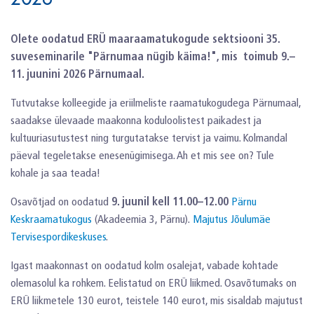
Olete oodatud ERÜ maaraamatukogude sektsiooni 35.
suveseminarile "Pärnumaa nügib käima!", mis toimub 9.–
11. juunini 2026 Pärnumaal.
Tutvutakse kolleegide ja eriilmeliste raamatukogudega Pärnumaal,
saadakse ülevaade maakonna koduloolistest paikadest ja
kultuuriasutustest ning turgutatakse tervist ja vaimu. Kolmandal
päeval tegeletakse enesenügimisega. Ah et mis see on? Tule
kohale ja saa teada!
Osavõtjad on oodatud
9. juunil kell 11.00–12.00
Pärnu
Keskraamatukogus
(Akadeemia 3, Pärnu).
Majutus Jõulumäe
Tervisespordikeskuses
.
Igast maakonnast on oodatud kolm osalejat, vabade kohtade
olemasolul ka rohkem. Eelistatud on ERÜ liikmed. Osavõtumaks on
ERÜ liikmetele 130 eurot, teistele 140 eurot, mis sisaldab majutust