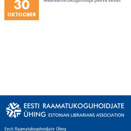
30
Maaraamatukoguhoidja päeva Keilas
OKTOOBER
Eesti Raamatukoguhoidjate Ühing