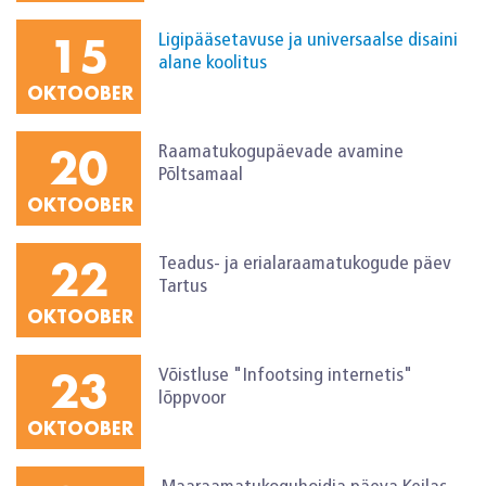
15
Ligipääsetavuse ja universaalse disaini
alane koolitus
OKTOOBER
20
Raamatukogupäevade avamine
Põltsamaal
OKTOOBER
22
Teadus- ja erialaraamatukogude päev
Tartus
OKTOOBER
23
Võistluse "Infootsing internetis"
lõppvoor
OKTOOBER