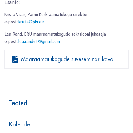
Lisainfo:
Krista Visas, Pärnu Keskraamatukogu direktor
e-post:
krista@pkr.ee
Lea Rand, ERÜ maaraamatukogude sektsiooni juhataja
e-post:
lea.rand65@gmail.com
Maaraamatukogude suveseminari kava
Teated
Kalender