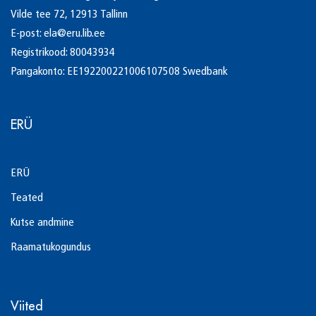
Vilde tee 72, 12913 Tallinn
E-post:
ela@eru.lib.ee
Registrikood: 80043934
Pangakonto: EE192200221006107508 Swedbank
ERÜ
ERÜ
Teated
Kutse andmine
Raamatukogundus
Viited