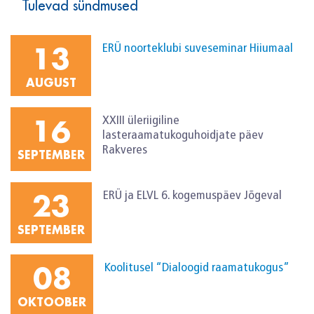
Tulevad sündmused
13
ERÜ noorteklubi suveseminar Hiiumaal
AUGUST
16
XXIII üleriigiline
lasteraamatukoguhoidjate päev
Rakveres
SEPTEMBER
23
ERÜ ja ELVL 6. kogemuspäev Jõgeval
SEPTEMBER
08
Koolitusel “Dialoogid raamatukogus”
OKTOOBER