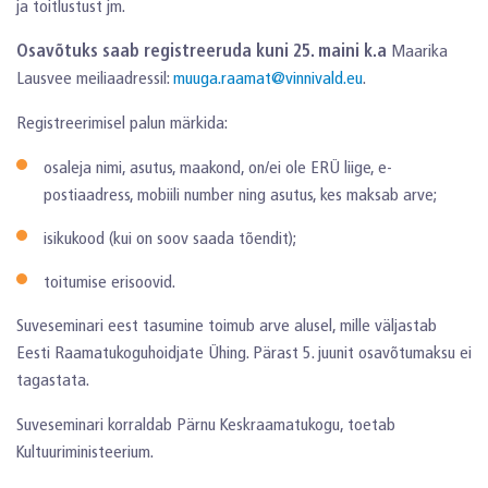
ja toitlustust jm.
Osavõtuks saab registreeruda kuni 25. maini k.a
Maarika
Lausvee meiliaadressil:
muuga.raamat@vinnivald.eu
.
Registreerimisel palun märkida:
osaleja nimi, asutus, maakond, on/ei ole ERÜ liige, e-
postiaadress, mobiili number ning asutus, kes maksab arve;
isikukood (kui on soov saada tõendit);
toitumise erisoovid.
Suveseminari eest tasumine toimub arve alusel, mille väljastab
Eesti Raamatu­koguhoidjate Ühing. Pärast 5. juunit osavõtumaksu ei
tagastata.
Suveseminari korraldab Pärnu Keskraamatukogu, toetab
Kultuuriministeerium.