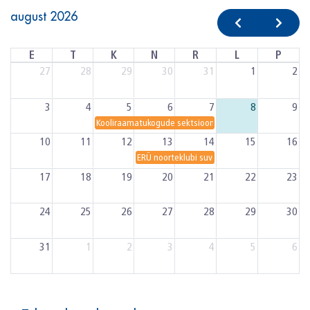
august 2026
E
T
K
N
R
L
P
27
28
29
30
31
1
2
3
4
5
6
7
8
9
Kooliraamatukogude sektsiooni ja lasteteeninduse toi
10
11
12
13
14
15
16
ERÜ noorteklubi suveseminar Hiiumaal
17
18
19
20
21
22
23
24
25
26
27
28
29
30
31
1
2
3
4
5
6